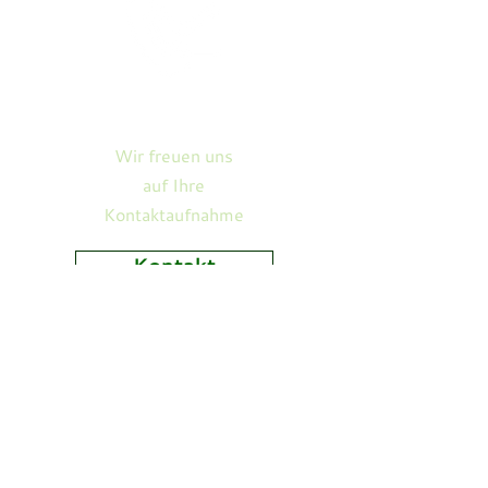
Kontakt
Wir freuen uns
auf Ihre
Kontaktaufnahme
Kontakt
Vereinsmitgliedschaf
t