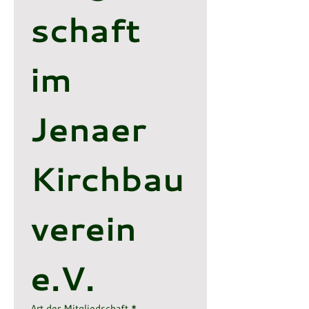
schaft 
im 
Jenaer 
Kirchbau
verein 
e.V.
Art der Mitgliedschaft
*