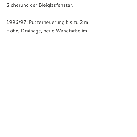
Sicherung der Bleiglasfenster.
1996/97: Putzerneuerung bis zu 2 m
Höhe, Drainage, neue Wandfarbe im
gesamten Kirchenraum.
2015: neue Bestuhlung.
Text und Fotos: Sabine Fricke
rückwärts
vorwärts