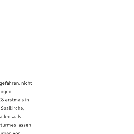
gefahren, nicht
rüngen
28 erstmals in
Saalkirche,
sidensaals
rturmes lassen
urgen vor