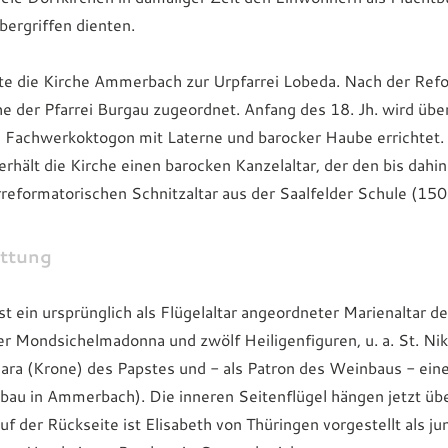
bergriffen dienten.
te die Kirche Ammerbach zur Urpfarrei Lobeda. Nach der Ref
rche der Pfarrei Burgau zugeordnet. Anfang des 18. Jh. wird üb
 Fachwerkoktogon mit Laterne und barocker Haube errichtet. 
rhält die Kirche einen barocken Kanzelaltar, der den bis dahi
rreformatorischen Schnitzaltar aus der Saalfelder Schule (150
ttung
t ein ursprünglich als Flügelaltar angeordneter Marienaltar d
er Mondsichelmadonna und zwölf Heiligenfiguren, u. a. St. Nik
iara (Krone) des Papstes und - als Patron des Weinbaus - ein
au in Ammerbach). Die inneren Seitenflügel hängen jetzt üb
uf der Rückseite ist Elisabeth von Thüringen vorgestellt als ju