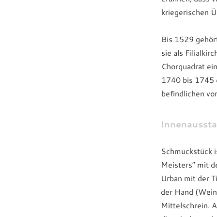
kriegerischen Ü
Bis 1529 gehör
sie als Filialki
Chorquadrat ein
1740 bis 1745 e
befindlichen vo
Innenaussta
Schmuckstück is
Meisters“ mit d
Urban mit der T
der Hand (Weinb
Mittelschrein. A