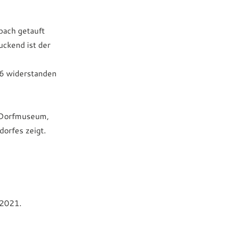
rbach getauft
uckend ist der
06 widerstanden
s Dorfmuseum,
orfes zeigt.
 2021.