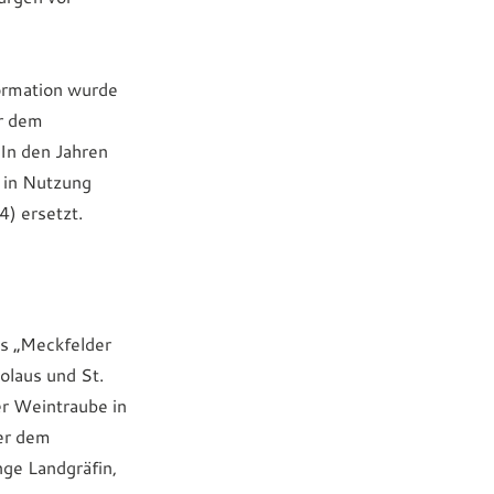
ormation wurde
er dem
In den Jahren
n in Nutzung
4) ersetzt.
es „Meckfelder
olaus und St.
er Weintraube in
er dem
nge Landgräfin,