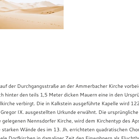
 auf der Durchgangsstraße an der Ammerbacher Kirche vorbei
ch hinter den teils 1,5 Meter dicken Mauern eine in den Ursp
kirche verbirgt. Die in Kalkstein ausgeführte Kapelle wird 12
 Gregor IX. ausgestellten Urkunde erwähnt. Die ursprüngliche 
e gelegenen Nennsdorfer Kirche, wird dem Kirchentyp des Ap
 starken Wände des im 13. Jh. errichteten quadratischen Cho
iele Dorfkirchen in damaliger Zeit den Einwohnern als Fluchtb