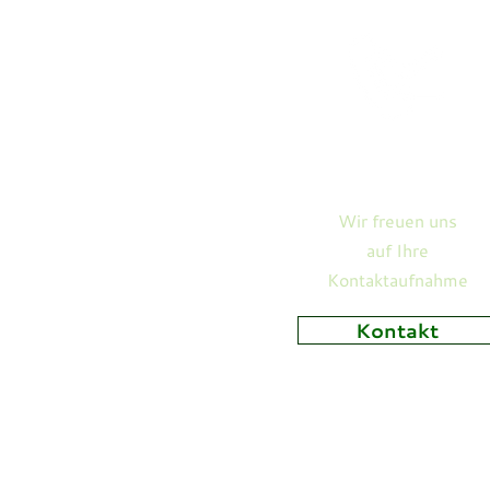
Gedenken an Michael
Dorsch
Kontakt
Wir freuen uns
auf Ihre
Kontaktaufnahme
Kontakt
Kirchbauverei