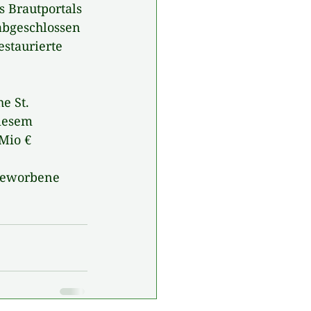
 Brautportals 
abgeschlossen 
staurierte 
e St. 
iesem 
Mio € 
geworbene 