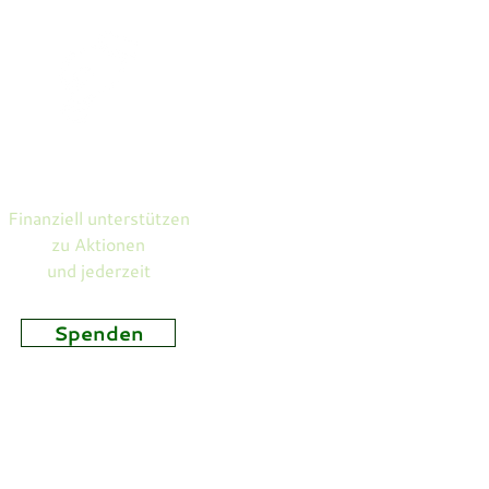
henfahrt 2026
Spenden
Finanziell unterstützen
zu Aktionen
und jederzeit
Spenden
3 · 07743 Jena