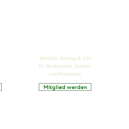
Führungswechsel
Kirc
Vereinsmitgliedschaft
Jährlicher Beitrag ab 15€
für Studierende, Rentner
und Pensionäre
Mitglied werden
n Jena e.V. · c/o Superintendentur Jena Lutherstrasse 